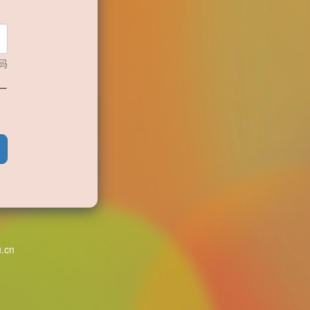
码
一
u.cn